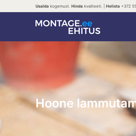
Usalda
kogemust.
Hinda
kvaliteeti. |
Helista
+372 55
Hoone lammutamin