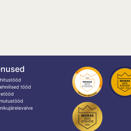
enused
hitustööd
ehnilised tööd
etööd
utustööd
ikujärelevalve