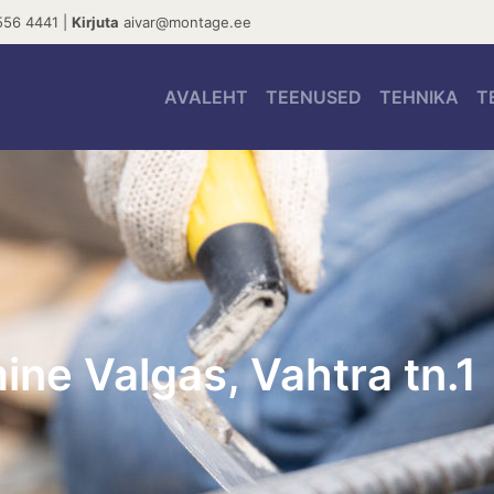
56 4441 |
Kirjuta
aivar@montage.ee
AVALEHT
TEENUSED
TEHNIKA
T
e Valgas, Vahtra tn.1