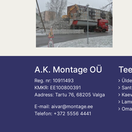
A.K. Montage OÜ
Te
Reg. nr: 10911493
Ülde
KMKR: EE100800391
Sant
Aadress: Tartu 76, 68205 Valga
Kaev
Lamm
E-mail: aivar@montage.ee
Oman
Telefon: +372 5556 4441